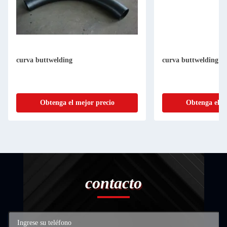
curva buttwelding
curva buttwelding
Obtenga el mejor precio
Obtenga el m
contacto