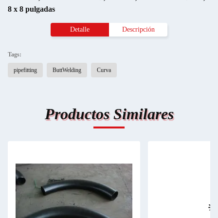
8 x 8 pulgadas
Detalle
Descripción
Tags:
pipefitting
ButtWelding
Curva
Productos Similares