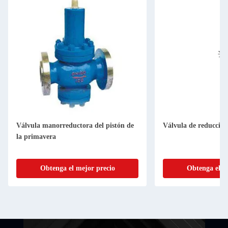
Válvula manorreductora del pistón de
Válvula de reducción
la primavera
Obtenga el mejor precio
Obtenga el m