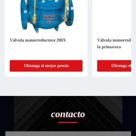
Válvula manorreductora 200X
Válvula manorreduct
la primavera
Obtenga el mejor precio
Obtenga el m
contacto