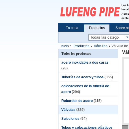
Las t
insta
ASME 
cuchi
En casa
Productos
Sobre n
Noticias
Inicio
Productos
Válvulas
Válvula de
Vál
Todos los productos
acero inoxidable a dos caras
(28)
Tuberías de acero y tubos
(355)
colocaciones de la tubería de
acero
(294)
Rebordes de acero
(115)
Válvulas
(329)
Sujeciones
(94)
Tubos y colocaciones plásticos