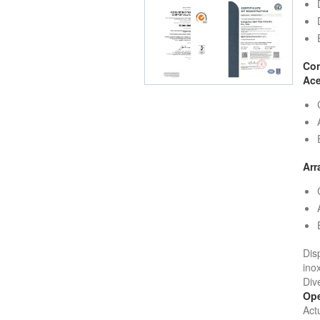
Con
Ace
Arr
Dis
ino
Div
Ope
Act