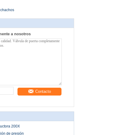
muchachos
mente a nosotros
Contacto
uctora 200X
ión de presión