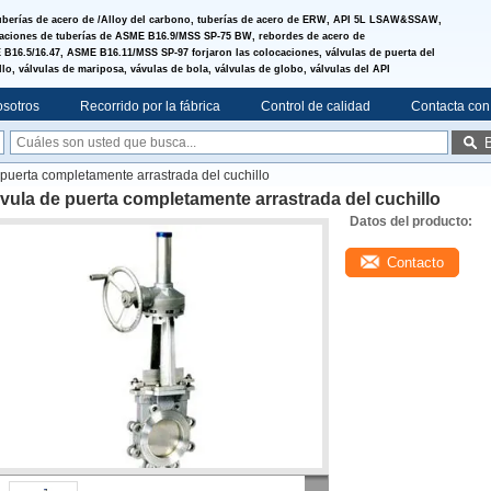
uberías de acero de /Alloy del carbono, tuberías de acero de ERW, API 5L LSAW&SSAW,
laciones de tuberías de ASME B16.9/MSS SP-75 BW, rebordes de acero de
B16.5/16.47, ASME B16.11/MSS SP-97 forjaron las colocaciones, válvulas de puerta del
llo, válvulas de mariposa, vávulas de bola, válvulas de globo, válvulas del API
osotros
Recorrido por la fábrica
Control de calidad
Contacta con
 puerta completamente arrastrada del cuchillo
vula de puerta completamente arrastrada del cuchillo
Datos del producto:
Contacto