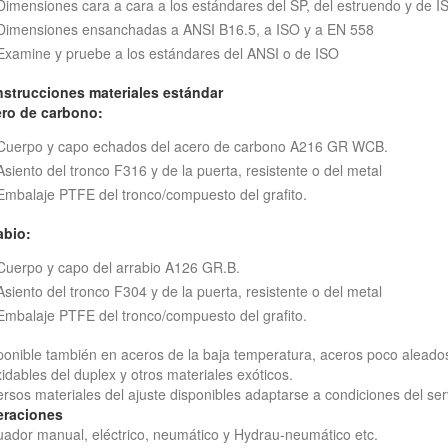
Dimensiones cara a cara a los estándares del SP, del estruendo y de 
Dimensiones ensanchadas a ANSI B16.5, a ISO y a EN 558
Examine y pruebe a los estándares del ANSI o de ISO
strucciones materiales estándar
ro de carbono:
Cuerpo y capo echados del acero de carbono A216 GR WCB.
Asiento del tronco F316 y de la puerta, resistente o del metal
Embalaje PTFE del tronco/compuesto del grafito.
abio:
Cuerpo y capo del arrabio A126 GR.B.
Asiento del tronco F304 y de la puerta, resistente o del metal
Embalaje PTFE del tronco/compuesto del grafito.
ponible también en aceros de la baja temperatura, aceros poco aleados
xidables del duplex y otros materiales exóticos.
ersos materiales del ajuste disponibles adaptarse a condiciones del serv
raciones
uador manual, eléctrico, neumático y Hydrau-neumático etc.