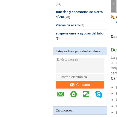
(84)
Tuberías y accesorios de hierro
dúctil
(28)
Placas de acero
(3)
suspensiones y ayudas del tubo
Des
(2)
De
Estoy en línea para chatear ahora
La 
com
may
car
Car
Contacto
Certificación