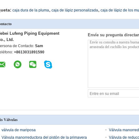
,
,
queta:
caja dura de la pluma
caja de lápiz personalizada
caja de lápiz de los 
ntacto
ebei Lufeng Piping Equipment
Envíe su pregunta directa
o., Ltd.
ersona de Contacto:
Sam
eléfono:
+8613031891590
s Válvulas
válvula de mariposa
Válvula manorred
Válvula manorreductora del pistón de la primavera
Válvula de reducc